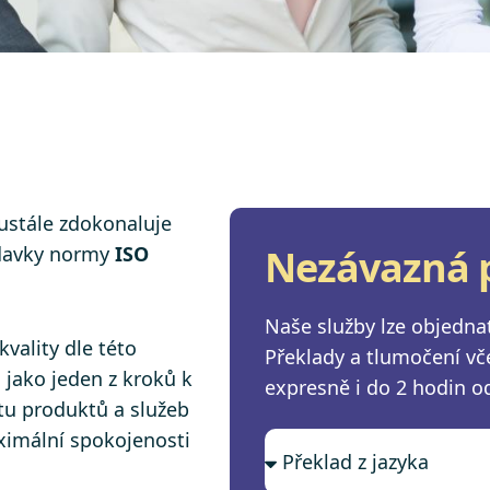
ustále zdokonaluje
adavky normy
ISO
Nezávazná 
Naše služby lze objednat
ality dle této
Překlady a tlumočení v
 jako jeden z kroků k
expresně i do 2 hodin o
itu produktů a služeb
ximální spokojenosti