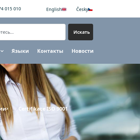
74 015 010
English
Česky
Искать
Языки
Контакты
Новости
ии
Certifikace ISO 9001