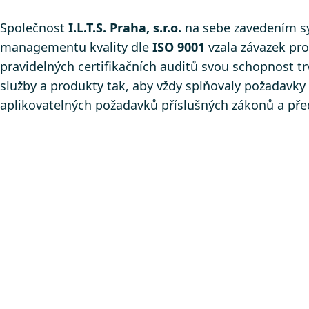
Společnost
I.L.T.S. Praha, s.r.o.
na sebe zavedením 
managementu kvality dle
ISO 9001
vzala závazek pro
pravidelných certifikačních auditů svou schopnost t
služby a produkty tak, aby vždy splňovaly požadavky 
aplikovatelných požadavků příslušných zákonů a pře