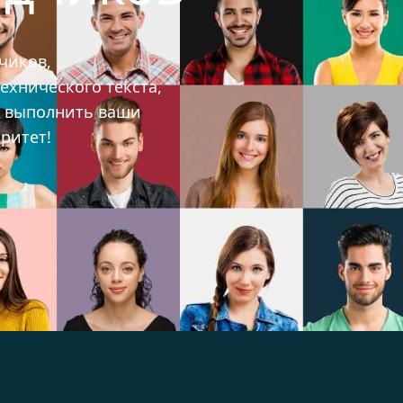
чиков,
ехнического текста,
ы выполнить ваши
ритет!