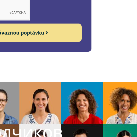
závaznou poptávku
одчиков