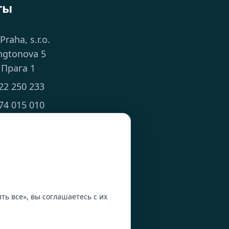
ты
 Praha, s.r.o.
ngtonova 5
 Прага 1
22 250 233
74 015 010
ts.cz
 8:00 - 18:00
ь все», вы соглашаетесь с их