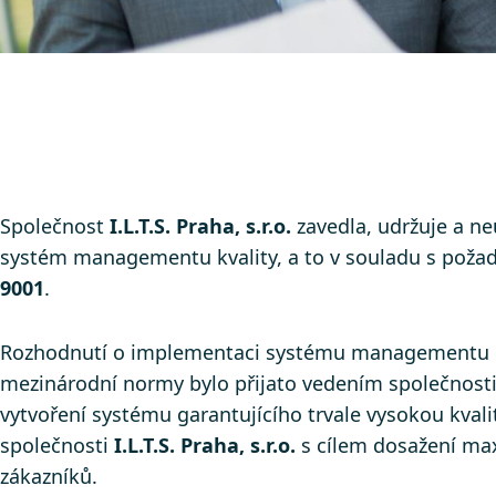
Společnost
I.L.T.S. Praha, s.r.o.
zavedla, udržuje a ne
systém managementu kvality, a to v souladu s pož
9001
.
Rozhodnutí o implementaci systému managementu kv
mezinárodní normy bylo přijato vedením společnosti
vytvoření systému garantujícího trvale vysokou kval
společnosti
I.L.T.S. Praha, s.r.o.
s cílem dosažení ma
zákazníků.