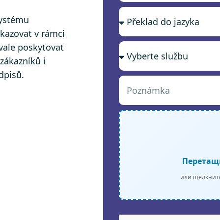
systému
kazovat v rámci
rvale poskytovat
zákazníků i
dpisů.
Перетащ
или щелкнит