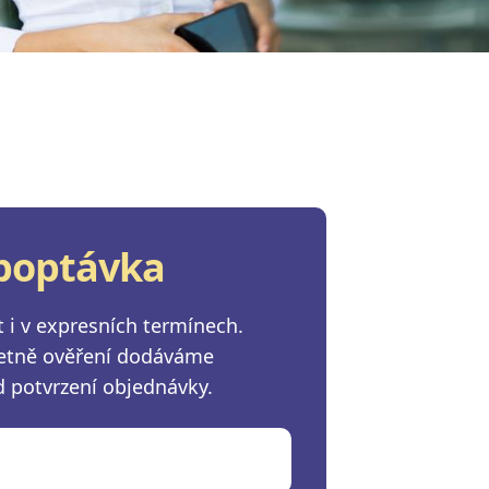
poptávka
 i v expresních termínech.
četně ověření dodáváme
d potvrzení objednávky.