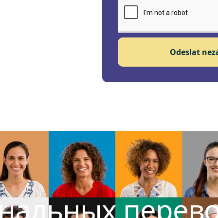
Odeslat ne
ональных перев