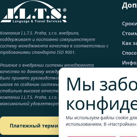
Доп
Срок
Компания I.L.T.S. Praha, s.r.o. внедрила,
Стоим
поддерживает и постоянно совершенствует
Как з
систему менеджмента качества в соответствии с
требованиями стандарта ISO 9001.
Спос
Инфор
Решение о внедрении системы менеджмента
качества по данному международному стандарту
FAQ –
Мы забо
было принято руководством компании как один из
Общие
шагов по созданию системы, гарантирующей
стабильно высокое качество продукции и услуг
Юрид
конфид
компании I.L.T.S. Praha, s.r.o. с целью достижения
GDPR
максимальной удовлетворенности клиентов..
Конт
Мы используем файлы cookie для
Подр
использованием. В «Настройках»
Платежный терминал
Плат